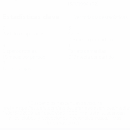
13/1/1994 (32)
Estadísticas clave
Ver todas las estadísticas
6
3
Partidos disputados
Goles
0,5 media por partido
9
1
Disparos totales
Tarjetas amarillas
1,5 media por partido
0,17 media por partido
0
Tarjetas rojas
* Suspendida hasta nuevo aviso. <a
href='https://es.uefa.com/insideuefa/mediaservices/medi
148df3492859-aef1bad645a5-1000--fifa-uefa-suspenden-
a-los-clubes-y-selecciones-nacionales-rusas/'>Más
información</a>