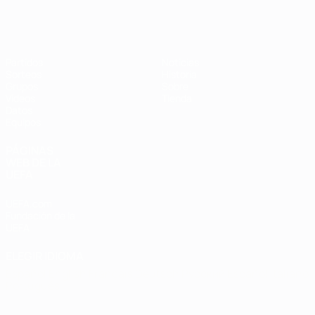
Eurocopa de Fútbol Sala
Partidos
Noticias
Sorteos
Historia
Grupos
Sobre
Vídeos
Tienda
Datos
Equipos
PÁGINAS
WEB DE LA
UEFA
UEFA.com
Fundación de la
UEFA
ELEGIR IDIOMA
Español
English
Français
Deutsch
Русский
Español
Italiano
Português