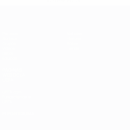
información</a>
Eurocopa de Fútbol Sala
Partidos
Noticias
Sorteos
Historia
Grupos
Sobre
Vídeos
Tienda
Datos
Equipos
PÁGINAS
WEB DE LA
UEFA
UEFA.com
Fundación de la
UEFA
ELEGIR IDIOMA
Español
English
Français
Deutsch
Русский
Español
Italiano
Português