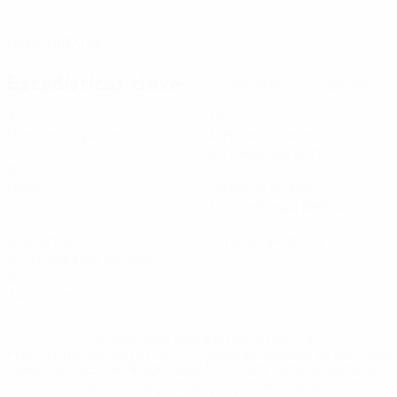
FECHA DE NACIMIENTO
08/8/1997 (28)
Estadísticas clave
Ver todas las estadísticas
3
120
Partidos disputados
Minutos jugados
40 media por partido
0
4
Goles
Disparos totales
1,34 media por partido
1
0
Asistencias
Tarjetas amarillas
0,34 media por partido
0
Tarjetas rojas
* Suspendida hasta nuevo aviso. <a
href='https://es.uefa.com/insideuefa/mediaservices/medi
148df3492859-aef1bad645a5-1000--fifa-uefa-suspenden-
a-los-clubes-y-selecciones-nacionales-rusas/'>Más