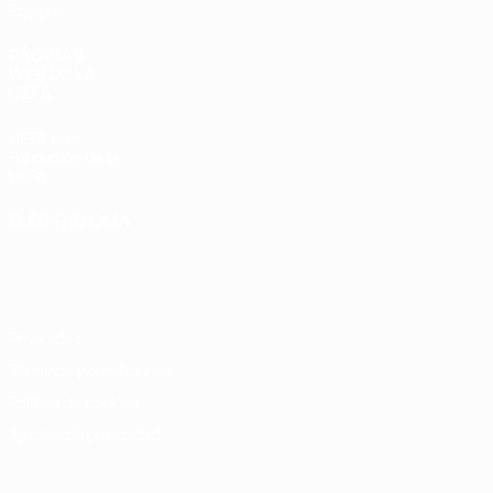
Equipos
PÁGINAS
WEB DE LA
UEFA
UEFA.com
Fundación de la
UEFA
ELEGIR IDIOMA
Español
English
Français
Deutsch
Русский
Español
Italiano
Português
Privacidad
Términos y condiciones
Política de cookies
Ajustes de privacidad