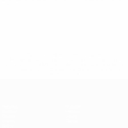
preliminar
* Suspendida hasta nuevo aviso. <a
href='https://es.uefa.com/insideuefa/mediaservices/medi
148df3492859-aef1bad645a5-1000--fifa-uefa-suspenden-
a-los-clubes-y-selecciones-nacionales-rusas/'>Más
información</a>
Eurocopa de Fútbol Sala
Partidos
Noticias
Sorteos
Historia
Grupos
Sobre
Vídeos
Tienda
Datos