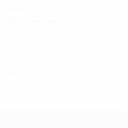
Hungría
PAÍS
Estadísticas clave
4
Partidos disputados
0
Goles
0
Asistencias
0
Tarjetas rojas
* Suspendida hasta nuevo aviso. <a href='https://es.uef
c
Eurocopa de Fútbol Sala