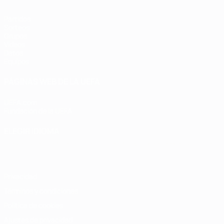
Partidos
Sorteos
Grupos
Vídeos
Datos
Equipos
PÁGINAS WEB DE LA UEFA
UEFA.com
Fundación de la UEFA
ELEGIR IDIOMA
Español
English
Français
Deutsch
Русский
Español
Italiano
Privacidad
Términos y condiciones
Política de cookies
Ajustes de privacidad