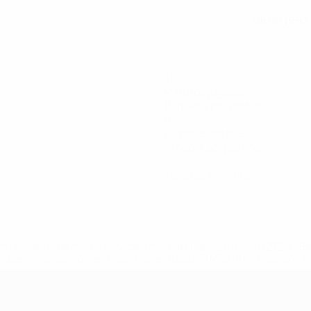
08/8/1993 
FECHA DE NACIMIENTO
40
Minutos jugados
10 media por partido
8
Disparos totales
2 media por partido
0
Tarjetas amarillas
a.com/insideuefa/mediaservices/mediareleases/news/0272-14
lubes-y-selecciones-nacionales-rusas/'>Más información</