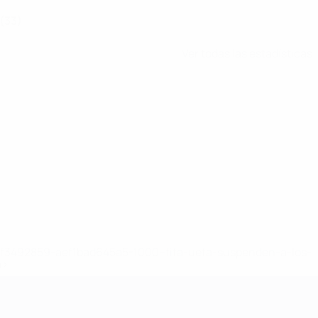
(33)
Ver todas las estadísticas
8df3492859-aef1bad645a5-1000--fifa-uefa-suspenden-a-los-
a>