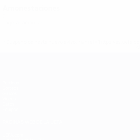
Amonestaciones
0
Tarjetas amarillas
* Suspendida hasta nuevo aviso. <a href='https://es.uef
c
Eurocopa de Fútbol Sala
Partidos
Sorteos
Grupos
Vídeos
Datos
Equipos
PÁGINAS WEB DE LA UEFA
UEFA.com