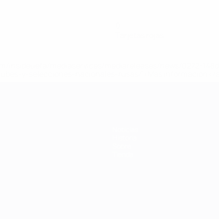
0
Tarjetas rojas
a.com/insideuefa/mediaservices/mediareleases/news/0272-14
lubes-y-selecciones-nacionales-rusas/'>Más información</
Noticias
Historia
Sobre
Tienda