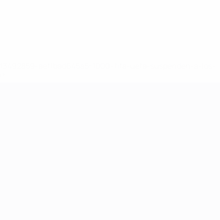
8df3492859-aef1bad645a5-1000--fifa-uefa-suspenden-a-los-
a>