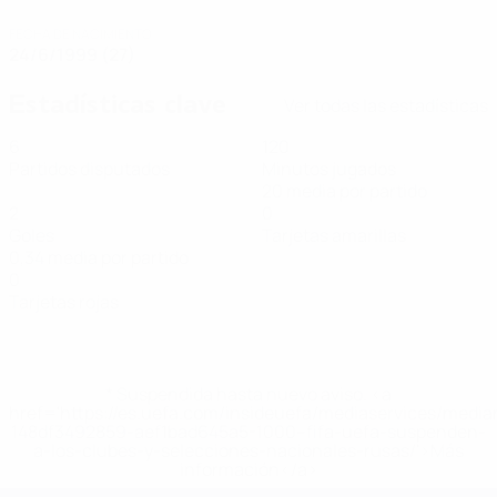
FECHA DE NACIMIENTO
24/6/1999 (27)
Estadísticas clave
Ver todas las estadísticas
6
120
Partidos disputados
Minutos jugados
20 media por partido
2
0
Goles
Tarjetas amarillas
0,34 media por partido
0
Tarjetas rojas
* Suspendida hasta nuevo aviso. <a
href='https://es.uefa.com/insideuefa/mediaservices/medi
148df3492859-aef1bad645a5-1000--fifa-uefa-suspenden-
a-los-clubes-y-selecciones-nacionales-rusas/'>Más
información</a>