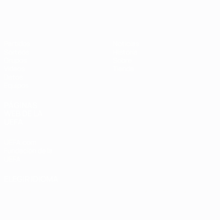
Eurocopa de Fútbol Sala
Partidos
Noticias
Sorteos
Historia
Grupos
Sobre
Vídeos
Tienda
Datos
Equipos
PÁGINAS
WEB DE LA
UEFA
UEFA.com
Fundación de la
UEFA
ELEGIR IDIOMA
Español
English
Français
Deutsch
Русский
Español
Italiano
Português