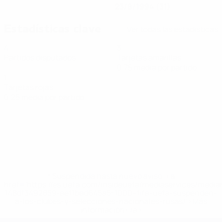
23/8/1994 (31)
Estadísticas clave
Ver todas las estadísticas
4
3
Partidos disputados
Tarjetas amarillas
0,75 media por partido
1
Tarjetas rojas
0,25 media por partido
* Suspendida hasta nuevo aviso. <a
href='https://es.uefa.com/insideuefa/mediaservices/medi
148df3492859-aef1bad645a5-1000--fifa-uefa-suspenden-
a-los-clubes-y-selecciones-nacionales-rusas/'>Más
información</a>