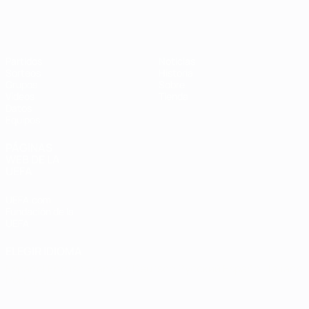
Eurocopa de Fútbol Sala
Partidos
Noticias
Sorteos
Historia
Grupos
Sobre
Vídeos
Tienda
Datos
Equipos
PÁGINAS
WEB DE LA
UEFA
UEFA.com
Fundación de la
UEFA
ELEGIR IDIOMA
Español
English
Français
Deutsch
Русский
Español
Italiano
Português