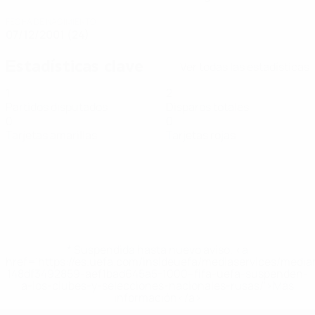
FECHA DE NACIMIENTO
07/12/2001 (24)
Estadísticas clave
Ver todas las estadísticas
1
2
Partidos disputados
Disparos totales
0
0
Tarjetas amarillas
Tarjetas rojas
* Suspendida hasta nuevo aviso. <a
href='https://es.uefa.com/insideuefa/mediaservices/medi
148df3492859-aef1bad645a5-1000--fifa-uefa-suspenden-
a-los-clubes-y-selecciones-nacionales-rusas/'>Más
información</a>