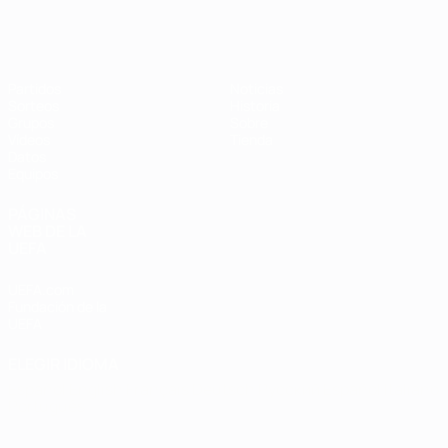
Eurocopa de Fútbol Sala
Partidos
Noticias
Sorteos
Historia
Grupos
Sobre
Vídeos
Tienda
Datos
Equipos
PÁGINAS
WEB DE LA
UEFA
UEFA.com
Fundación de la
UEFA
ELEGIR IDIOMA
Español
English
Français
Deutsch
Русский
Español
Italiano
Português