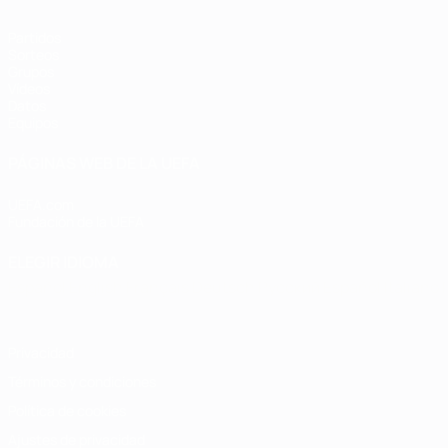
Partidos
Sorteos
Grupos
Vídeos
Datos
Equipos
PÁGINAS WEB DE LA UEFA
UEFA.com
Fundación de la UEFA
ELEGIR IDIOMA
Español
English
Français
Deutsch
Русский
Español
Italiano
Privacidad
Términos y condiciones
Política de cookies
Ajustes de privacidad