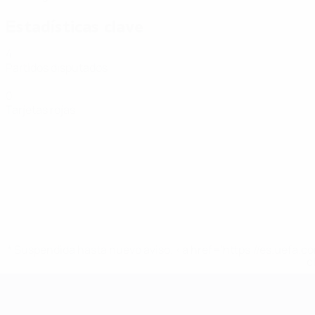
Estadísticas clave
4
Partidos disputados
0
Tarjetas rojas
* Suspendida hasta nuevo aviso. <a href='https://es.uef
c
Eurocopa de Fútbol Sala