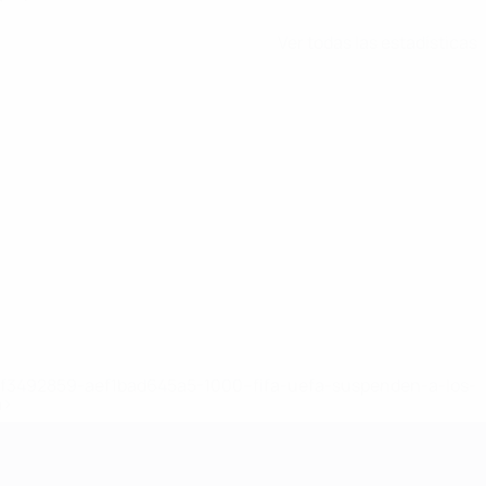
Ver todas las estadísticas
8df3492859-aef1bad645a5-1000--fifa-uefa-suspenden-a-los-
a>