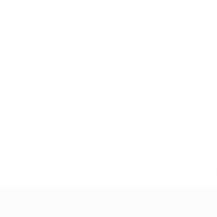
1
Tarjetas amarillas
0,25 media por partido
a.com/insideuefa/mediaservices/mediareleases/news/0272-14
lubes-y-selecciones-nacionales-rusas/'>Más información</