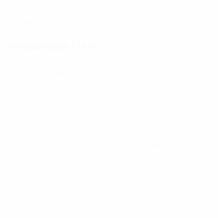
FECHA DE NACIMIENTO
21/9/1995 (30)
Estadísticas clave
Ver todas las estadísticas
7
40
Partidos disputados
Minutos jugados
5,72 media por partido
0
18
Goles
Disparos totales
2,58 media por partido
0
1
Asistencias
Tarjetas amarillas
0,15 media por partido
0
Tarjetas rojas
* Suspendida hasta nuevo aviso. <a
href='https://es.uefa.com/insideuefa/mediaservices/medi
148df3492859-aef1bad645a5-1000--fifa-uefa-suspenden-
a-los-clubes-y-selecciones-nacionales-rusas/'>Más