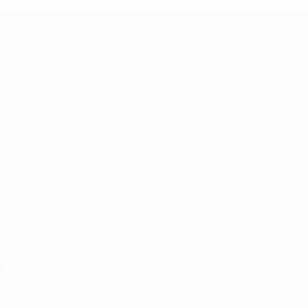
información</a>
Eurocopa de Fútbol Sala
Partidos
Noticias
Sorteos
Historia
Grupos
Sobre
Vídeos
Tienda
Datos
Equipos
PÁGINAS
WEB DE LA
UEFA
UEFA.com
Fundación de la
UEFA
ELEGIR IDIOMA
Español
English
Français
Deutsch
Русский
Español
Italiano
Português