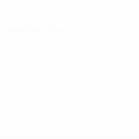
FECHA DE NACIMIENTO
06/9/1997 (28)
Estadísticas clave
Ver todas las estadísticas
3
1
Partidos disputados
Tarjetas amarillas
0,34 media por partido
0
Tarjetas rojas
* Suspendida hasta nuevo aviso. <a
href='https://es.uefa.com/insideuefa/mediaservices/medi
148df3492859-aef1bad645a5-1000--fifa-uefa-suspenden-
a-los-clubes-y-selecciones-nacionales-rusas/'>Más
información</a>