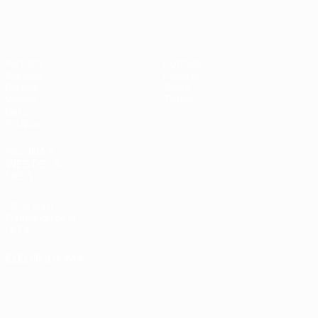
Eurocopa de Fútbol Sala
Partidos
Noticias
Sorteos
Historia
Grupos
Sobre
Vídeos
Tienda
Datos
Equipos
PÁGINAS
WEB DE LA
UEFA
UEFA.com
Fundación de la
UEFA
ELEGIR IDIOMA
Español
English
Français
Deutsch
Русский
Español
Italiano
Português