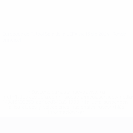
Eurocopa de Fútbol Sala de la UEFA
vie 13 dic 2024
· Ronda
principal
* Suspendida hasta nuevo aviso. <a
href='https://es.uefa.com/insideuefa/mediaservices/medi
148df3492859-aef1bad645a5-1000--fifa-uefa-suspenden-
a-los-clubes-y-selecciones-nacionales-rusas/'>Más
información</a>
Eurocopa de Fútbol Sala