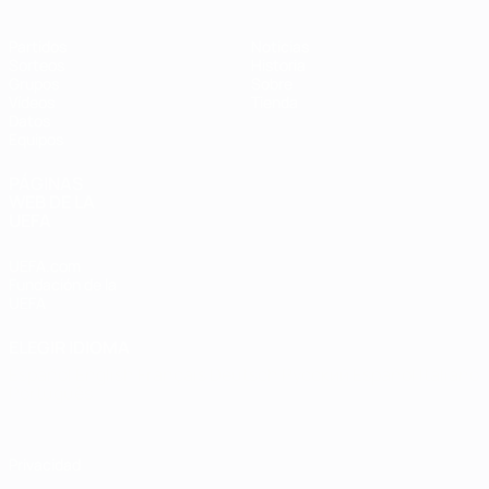
Partidos
Noticias
Sorteos
Historia
Grupos
Sobre
Vídeos
Tienda
Datos
Equipos
PÁGINAS
WEB DE LA
UEFA
UEFA.com
Fundación de la
UEFA
ELEGIR IDIOMA
Español
English
Français
Deutsch
Русский
Español
Italiano
Português
Privacidad