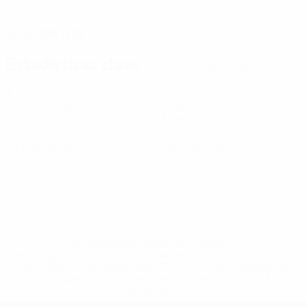
FECHA DE NACIMIENTO
14/2/1998 (28)
Estadísticas clave
Ver todas las estadísticas
3
3
Partidos disputados
Disparos totales
1 media por partido
0
0
Tarjetas amarillas
Tarjetas rojas
* Suspendida hasta nuevo aviso. <a
href='https://es.uefa.com/insideuefa/mediaservices/medi
148df3492859-aef1bad645a5-1000--fifa-uefa-suspenden-
a-los-clubes-y-selecciones-nacionales-rusas/'>Más
información</a>