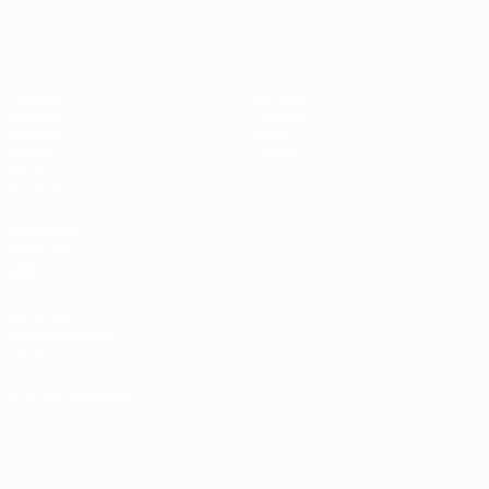
Eurocopa de Fútbol Sala
Partidos
Noticias
Sorteos
Historia
Grupos
Sobre
Vídeos
Tienda
Datos
Equipos
PÁGINAS
WEB DE LA
UEFA
UEFA.com
Fundación de la
UEFA
ELEGIR IDIOMA
Español
English
Français
Deutsch
Русский
Español
Italiano
Português