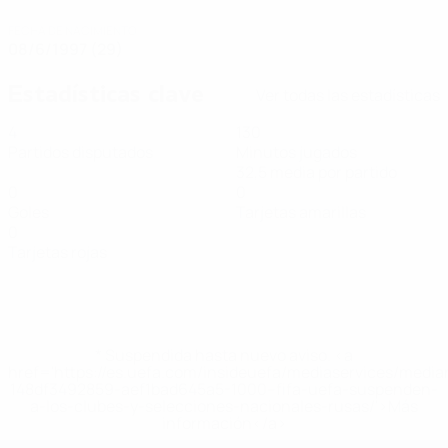
FECHA DE NACIMIENTO
08/6/1997 (29)
Estadísticas clave
Ver todas las estadísticas
4
130
Partidos disputados
Minutos jugados
32,5 media por partido
0
0
Goles
Tarjetas amarillas
0
Tarjetas rojas
* Suspendida hasta nuevo aviso. <a
href='https://es.uefa.com/insideuefa/mediaservices/medi
148df3492859-aef1bad645a5-1000--fifa-uefa-suspenden-
a-los-clubes-y-selecciones-nacionales-rusas/'>Más
información</a>