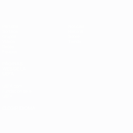
Eurocopa de Fútbol Sala
Partidos
Noticias
Sorteos
Historia
Grupos
Sobre
Vídeos
Tienda
Datos
Equipos
PÁGINAS
WEB DE LA
UEFA
UEFA.com
Fundación de la
UEFA
ELEGIR IDIOMA
Español
English
Français
Deutsch
Русский
Español
Italiano
Português