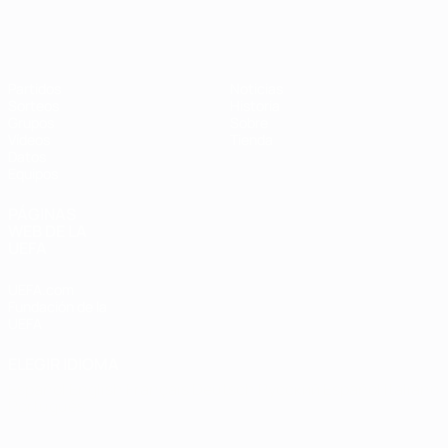
Eurocopa de Fútbol Sala
Partidos
Noticias
Sorteos
Historia
Grupos
Sobre
Vídeos
Tienda
Datos
Equipos
PÁGINAS
WEB DE LA
UEFA
UEFA.com
Fundación de la
UEFA
ELEGIR IDIOMA
Español
English
Français
Deutsch
Русский
Español
Italiano
Português