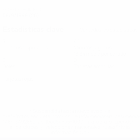
FECHA DE NACIMIENTO
08/9/1999 (26)
Estadísticas clave
Ver todas las estadísticas
3
40
Partidos disputados
Minutos jugados
13,34 media por partido
0
0
Goles
Tarjetas amarillas
0
Tarjetas rojas
* Suspendida hasta nuevo aviso. <a
href='https://es.uefa.com/insideuefa/mediaservices/medi
148df3492859-aef1bad645a5-1000--fifa-uefa-suspenden-
a-los-clubes-y-selecciones-nacionales-rusas/'>Más
información</a>