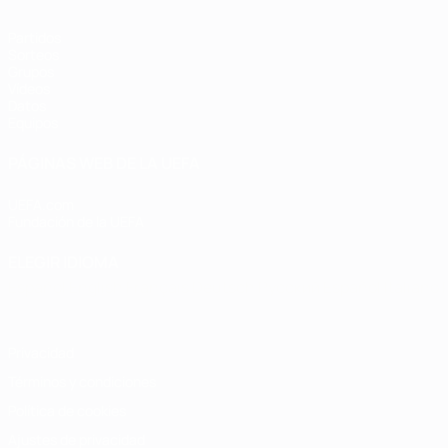
Partidos
Sorteos
Grupos
Vídeos
Datos
Equipos
PÁGINAS WEB DE LA UEFA
UEFA.com
Fundación de la UEFA
ELEGIR IDIOMA
Español
English
Français
Deutsch
Русский
Español
Italiano
Privacidad
Términos y condiciones
Política de cookies
Ajustes de privacidad