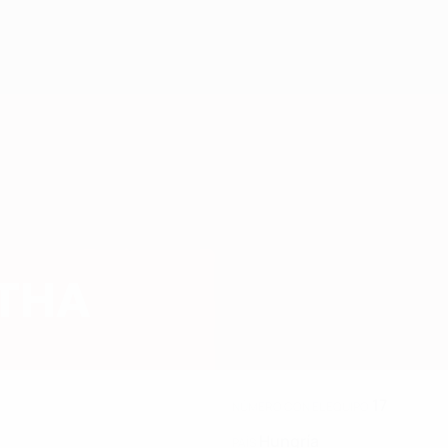
THA
17
NÚMERO CON EL EQUIPO
Hungría
PAÍS