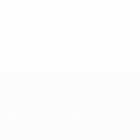
* Suspendida hasta nuevo aviso. <a
href='https://es.uefa.com/insideuefa/mediaservices/medi
148df3492859-aef1bad645a5-1000--fifa-uefa-suspenden-
a-los-clubes-y-selecciones-nacionales-rusas/'>Más
información</a>
Eurocopa de Fútbol Sala
Partidos
Noticias
Sorteos
Historia
Grupos
Sobre
Vídeos
Tienda
Datos
Equipos