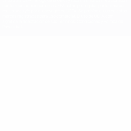
La palabra UEFA, el logo de la UEFA y todas las marcas relacionadas
con las competiciones de la UEFA están protegidas por las marcas
registradas y/o por el copyright de UEFA. Se prohíbe el uso de estas
marcas registradas para uso comercial. El uso de UEFA.com
significa la aceptación de sus Términos, Condiciones y Política de
Privacidad.