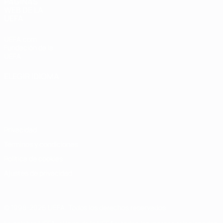
PÁGINAS
WEB DE LA
UEFA
UEFA.com
Fundación de la
UEFA
ELEGIR IDIOMA
Español
English
Français
Deutsch
Русский
Español
Italiano
Português
Privacidad
Términos y condiciones
Política de cookies
Ajustes de privacidad
© 1998-2026 UEFA. Todos los derechos reservados