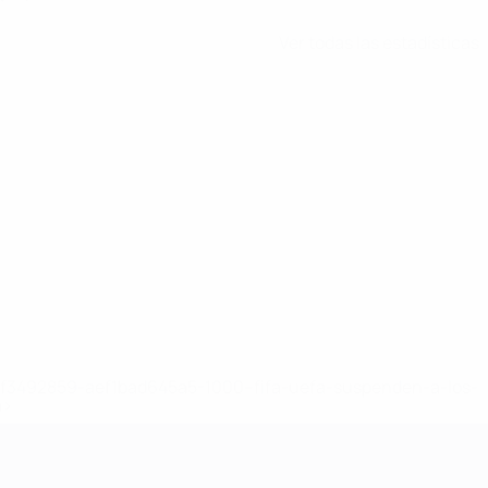
Ver todas las estadísticas
8df3492859-aef1bad645a5-1000--fifa-uefa-suspenden-a-los-
a>