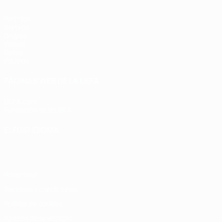
Partidos
Sorteos
Grupos
Vídeos
Datos
Equipos
PÁGINAS WEB DE LA UEFA
UEFA.com
Fundación de la UEFA
ELEGIR IDIOMA
Español
English
Français
Deutsch
Русский
Español
Italiano
Privacidad
Términos y condiciones
Política de cookies
Ajustes de privacidad