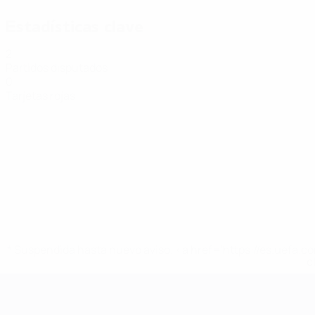
Estadísticas clave
2
Partidos disputados
0
Tarjetas rojas
* Suspendida hasta nuevo aviso. <a href='https://es.uef
c
Eurocopa de Fútbol Sala