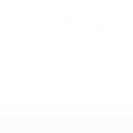
0
Tarjetas amarillas
a.com/insideuefa/mediaservices/mediareleases/news/0272-14
lubes-y-selecciones-nacionales-rusas/'>Más información</