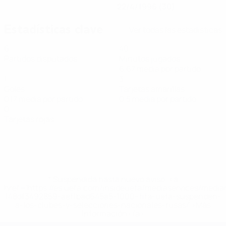
22/4/1996 (30)
Estadísticas clave
Ver todas las estadísticas
6
40
Partidos disputados
Minutos jugados
6,67 media por partido
1
3
Goles
Tarjetas amarillas
0,17 media por partido
0,5 media por partido
0
Tarjetas rojas
* Suspendida hasta nuevo aviso. <a
href='https://es.uefa.com/insideuefa/mediaservices/medi
148df3492859-aef1bad645a5-1000--fifa-uefa-suspenden-
a-los-clubes-y-selecciones-nacionales-rusas/'>Más
información</a>