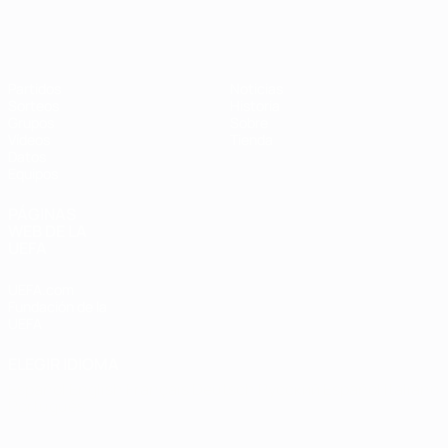
Eurocopa de Fútbol Sala
Partidos
Noticias
Sorteos
Historia
Grupos
Sobre
Vídeos
Tienda
Datos
Equipos
PÁGINAS
WEB DE LA
UEFA
UEFA.com
Fundación de la
UEFA
ELEGIR IDIOMA
Español
English
Français
Deutsch
Русский
Español
Italiano
Português