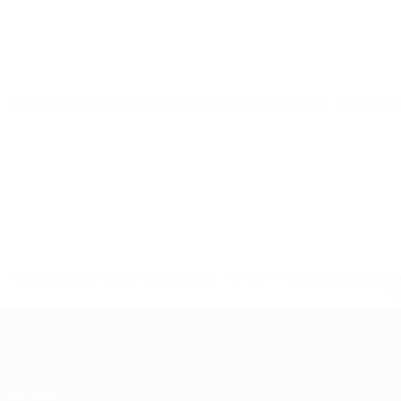
Eurocopa de Fútbol Sala de la UEFA
jue 11 abr 2024
· Ronda pr
* Suspendida hasta nuevo aviso. <a href='https://es.uef
c
Eurocopa de Fútbol Sala
Partidos