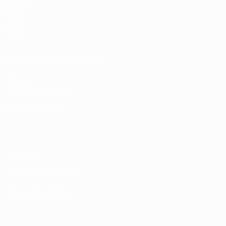
Sorteos
Grupos
Vídeos
Datos
Equipos
PÁGINAS WEB DE LA UEFA
UEFA.com
Fundación de la UEFA
ELEGIR IDIOMA
Español
English
Français
Deutsch
Русский
Español
Italiano
Privacidad
Términos y condiciones
Política de cookies
Ajustes de privacidad