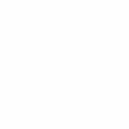
rincipal
incipal
incipal