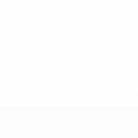
eliminar
a.com/insideuefa/mediaservices/mediareleases/news/0272-14
lubes-y-selecciones-nacionales-rusas/'>Más información</
Noticias