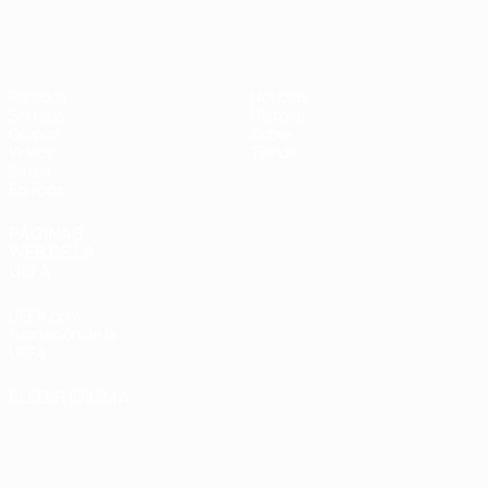
Eurocopa de Fútbol Sala
Partidos
Noticias
Sorteos
Historia
Grupos
Sobre
Vídeos
Tienda
Datos
Equipos
PÁGINAS
WEB DE LA
UEFA
UEFA.com
Fundación de la
UEFA
ELEGIR IDIOMA
Español
English
Français
Deutsch
Русский
Español
Italiano
Português