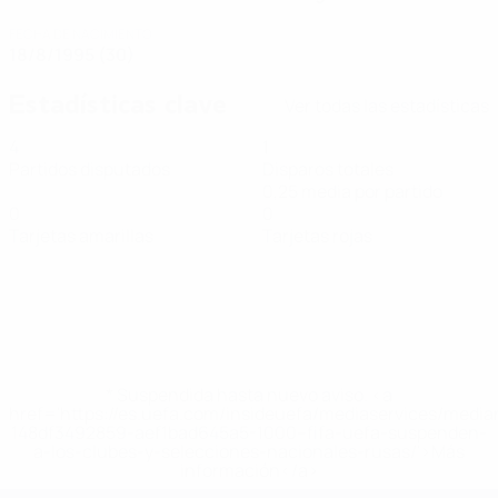
FECHA DE NACIMIENTO
18/8/1995 (30)
Estadísticas clave
Ver todas las estadísticas
4
1
Partidos disputados
Disparos totales
0,25 media por partido
0
0
Tarjetas amarillas
Tarjetas rojas
* Suspendida hasta nuevo aviso. <a
href='https://es.uefa.com/insideuefa/mediaservices/medi
148df3492859-aef1bad645a5-1000--fifa-uefa-suspenden-
a-los-clubes-y-selecciones-nacionales-rusas/'>Más
información</a>