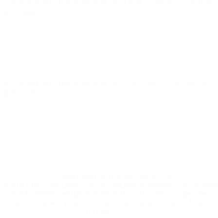
Eurocopa de Fútbol Sala de la UEFA
mar 15 abr 2025
· Ronda
principal
Eurocopa de Fútbol Sala de la UEFA
vie 11 abr 2025
· Ronda
principal
* Suspendida hasta nuevo aviso. <a
href='https://es.uefa.com/insideuefa/mediaservices/medi
148df3492859-aef1bad645a5-1000--fifa-uefa-suspenden-
a-los-clubes-y-selecciones-nacionales-rusas/'>Más
información</a>