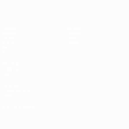
Eurocopa de Fútbol Sala
Partidos
Noticias
Sorteos
Historia
Grupos
Sobre
Vídeos
Tienda
Datos
Equipos
PÁGINAS
WEB DE LA
UEFA
UEFA.com
Fundación de la
UEFA
ELEGIR IDIOMA
Español
English
Français
Deutsch
Русский
Español
Italiano
Português