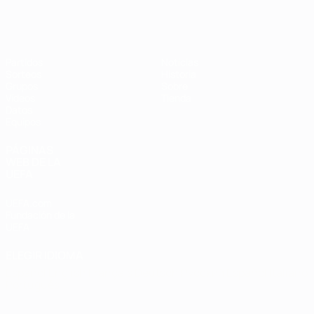
Eurocopa de Fútbol Sala
Partidos
Noticias
Sorteos
Historia
Grupos
Sobre
Vídeos
Tienda
Datos
Equipos
PÁGINAS
WEB DE LA
UEFA
UEFA.com
Fundación de la
UEFA
ELEGIR IDIOMA
Español
English
Français
Deutsch
Русский
Español
Italiano
Português