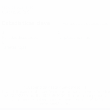
FECHA DE NACIMIENTO
05/3/1999 (27)
Estadísticas clave
Ver todas las estadísticas
3
0
Partidos disputados
Tarjetas amarillas
0
Tarjetas rojas
* Suspendida hasta nuevo aviso. <a
href='https://es.uefa.com/insideuefa/mediaservices/medi
148df3492859-aef1bad645a5-1000--fifa-uefa-suspenden-
a-los-clubes-y-selecciones-nacionales-rusas/'>Más
información</a>