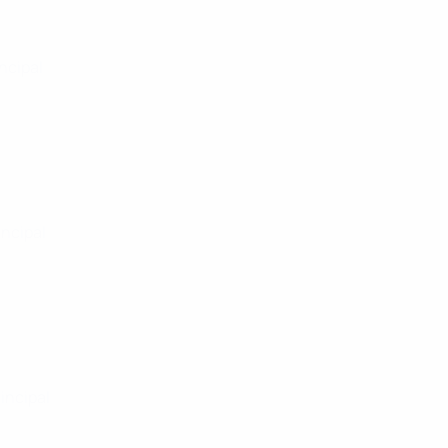
incipal
incipal
rincipal