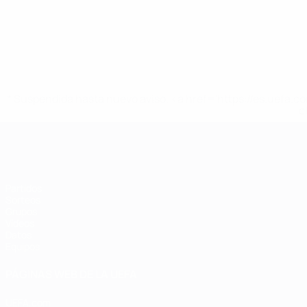
* Suspendida hasta nuevo aviso. <a href='https://es.uef
c
Eurocopa de Fútbol Sala
Partidos
Sorteos
Grupos
Vídeos
Datos
Equipos
PÁGINAS WEB DE LA UEFA
UEFA.com