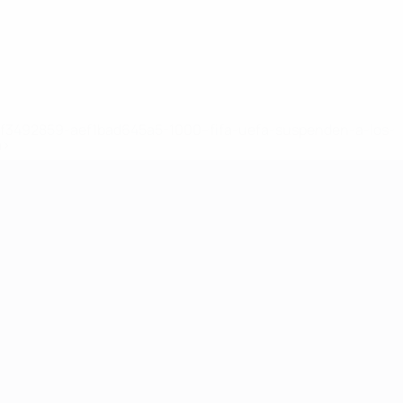
8df3492859-aef1bad645a5-1000--fifa-uefa-suspenden-a-los-
a>