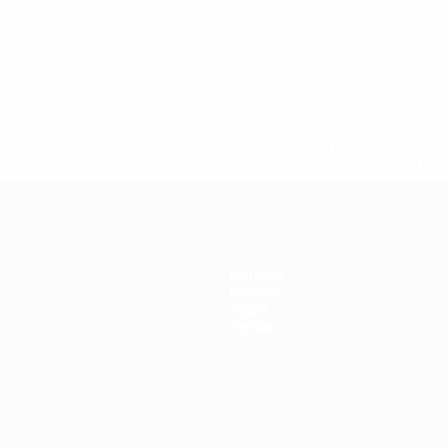
a.com/insideuefa/mediaservices/mediareleases/news/0272-14
lubes-y-selecciones-nacionales-rusas/'>Más información</
Noticias
Historia
Sobre
Tienda