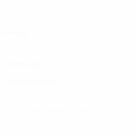
Partidos disputados
Disparos totales
0,5 media por partido
0
0
Tarjetas amarillas
Tarjetas rojas
Ataque
Distribución
Amonestaciones
0
0
Tarjetas amarillas
Tarjetas rojas
* Suspendida hasta nuevo aviso. <a
href='https://es.uefa.com/insideuefa/mediaservices/medi
148df3492859-aef1bad645a5-1000--fifa-uefa-suspenden-
a-los-clubes-y-selecciones-nacionales-rusas/'>Más
información</a>