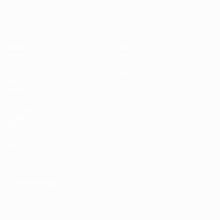
Eurocopa de Fútbol Sala
Partidos
Noticias
Sorteos
Historia
Grupos
Sobre
Vídeos
Tienda
Datos
Equipos
PÁGINAS
WEB DE LA
UEFA
UEFA.com
Fundación de la
UEFA
ELEGIR IDIOMA
Español
English
Français
Deutsch
Русский
Español
Italiano
Português