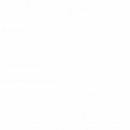
Partidos disputados
Disparos totales
1,17 media por partido
0
0
Tarjetas amarillas
Tarjetas rojas
Ataque
Distribución
Amonestaciones
0
0
Tarjetas amarillas
Tarjetas rojas
* Suspendida hasta nuevo aviso. <a
href='https://es.uefa.com/insideuefa/mediaservices/medi
148df3492859-aef1bad645a5-1000--fifa-uefa-suspenden-
a-los-clubes-y-selecciones-nacionales-rusas/'>Más