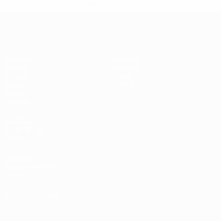
información</a>
Eurocopa de Fútbol Sala
Partidos
Noticias
Sorteos
Historia
Grupos
Sobre
Vídeos
Tienda
Datos
Equipos
PÁGINAS
WEB DE LA
UEFA
UEFA.com
Fundación de la
UEFA
ELEGIR IDIOMA
Español
English
Français
Deutsch
Русский
Español
Italiano
Português