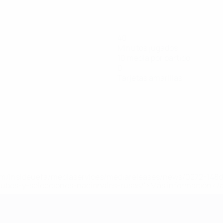
40
Minutos jugados
10 media por partido
0
Tarjetas amarillas
a.com/insideuefa/mediaservices/mediareleases/news/0272-14
lubes-y-selecciones-nacionales-rusas/'>Más información</