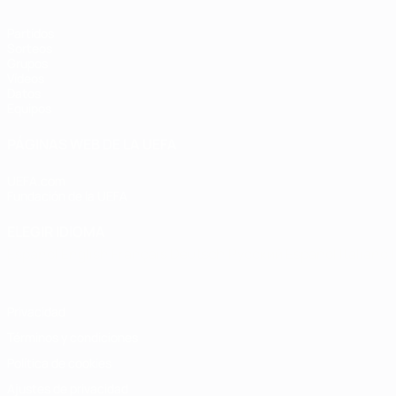
Partidos
Sorteos
Grupos
Vídeos
Datos
Equipos
PÁGINAS WEB DE LA UEFA
UEFA.com
Fundación de la UEFA
ELEGIR IDIOMA
Español
English
Français
Deutsch
Русский
Español
Italiano
Privacidad
Términos y condiciones
Política de cookies
Ajustes de privacidad