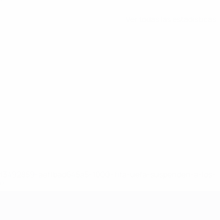
Ver todas las estadísticas
8df3492859-aef1bad645a5-1000--fifa-uefa-suspenden-a-los-
a>