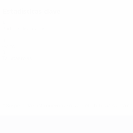
Estadísticas clave
4
Partidos disputados
0
Goles
0
Tarjetas rojas
* Suspendida hasta nuevo aviso. <a href='https://es.uef
c
Eurocopa de Fútbol Sala