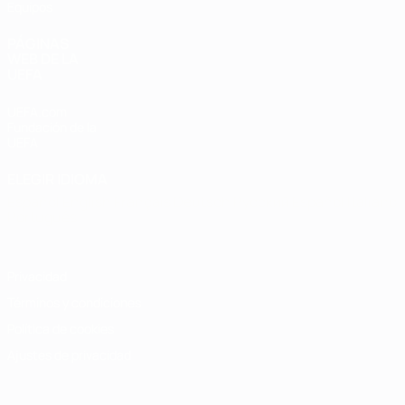
Equipos
PÁGINAS
WEB DE LA
UEFA
UEFA.com
Fundación de la
UEFA
ELEGIR IDIOMA
Español
English
Français
Deutsch
Русский
Español
Italiano
Português
Privacidad
Términos y condiciones
Política de cookies
Ajustes de privacidad