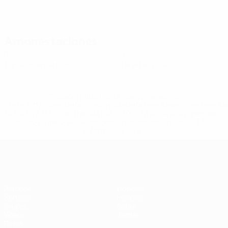
Amonestaciones
0
0
Tarjetas amarillas
Tarjetas rojas
* Suspendida hasta nuevo aviso. <a
href='https://es.uefa.com/insideuefa/mediaservices/medi
148df3492859-aef1bad645a5-1000--fifa-uefa-suspenden-
a-los-clubes-y-selecciones-nacionales-rusas/'>Más
información</a>
Eurocopa de Fútbol Sala
Partidos
Noticias
Sorteos
Historia
Grupos
Sobre
Vídeos
Tienda
Datos