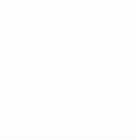
Partidos disputados
Tarjetas amarillas
0
Tarjetas rojas
Distribución
Amonestaciones
0
0
Tarjetas amarillas
Tarjetas rojas
* Suspendida hasta nuevo aviso. <a
href='https://es.uefa.com/insideuefa/mediaservices/medi
148df3492859-aef1bad645a5-1000--fifa-uefa-suspenden-
a-los-clubes-y-selecciones-nacionales-rusas/'>Más
información</a>