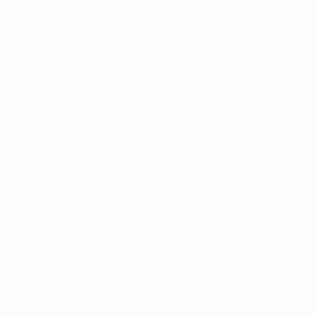
Eurocopa de Fútbol Sala
Partidos
Noticias
Sorteos
Historia
Grupos
Sobre
Vídeos
Tienda
Datos
Equipos
PÁGINAS
WEB DE LA
UEFA
UEFA.com
Fundación de la
UEFA
ELEGIR IDIOMA
Español
English
Français
Deutsch
Русский
Español
Italiano
Português