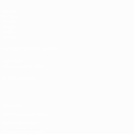
Partidos
Sorteos
Grupos
Vídeos
Datos
Equipos
PÁGINAS WEB DE LA UEFA
UEFA.com
Fundación de la UEFA
ELEGIR IDIOMA
Español
English
Français
Deutsch
Русский
Español
Italiano
Privacidad
Términos y condiciones
Política de cookies
Ajustes de privacidad