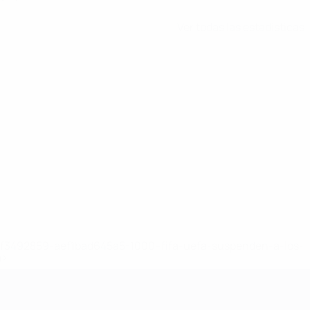
Ver todas las estadísticas
8df3492859-aef1bad645a5-1000--fifa-uefa-suspenden-a-los-
a>