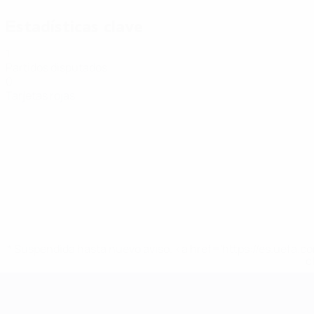
Estadísticas clave
1
Partidos disputados
0
Tarjetas rojas
* Suspendida hasta nuevo aviso. <a href='https://es.uef
c
Eurocopa de Fútbol Sala