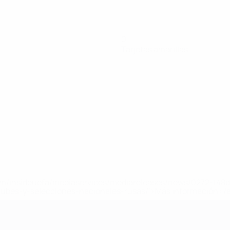
0
Tarjetas amarillas
a.com/insideuefa/mediaservices/mediareleases/news/0272-14
lubes-y-selecciones-nacionales-rusas/'>Más información</