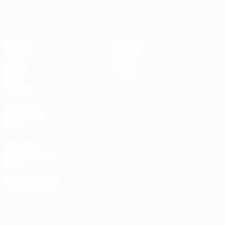
Eurocopa de Fútbol Sala
Partidos
Noticias
Sorteos
Historia
Grupos
Sobre
Vídeos
Tienda
Datos
Equipos
PÁGINAS
WEB DE LA
UEFA
UEFA.com
Fundación de la
UEFA
ELEGIR IDIOMA
Español
English
Français
Deutsch
Русский
Español
Italiano
Português