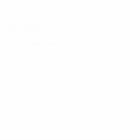
Partidos disputados
Tarjetas amarillas
0
Tarjetas rojas
Distribución
Amonestaciones
0
0
Tarjetas amarillas
Tarjetas rojas
* Suspendida hasta nuevo aviso. <a
href='https://es.uefa.com/insideuefa/mediaservices/medi
148df3492859-aef1bad645a5-1000--fifa-uefa-suspenden-
a-los-clubes-y-selecciones-nacionales-rusas/'>Más
información</a>