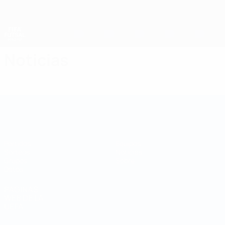
Saltar
al
contenido
principal
Mundial de fútbol sala
Noticias
Mundial de fútbol sala
Partidos
Equipos
Sorteos
Noticias
Grupos
Sobre
Datos
PÁGINAS
WEB DE LA
UEFA