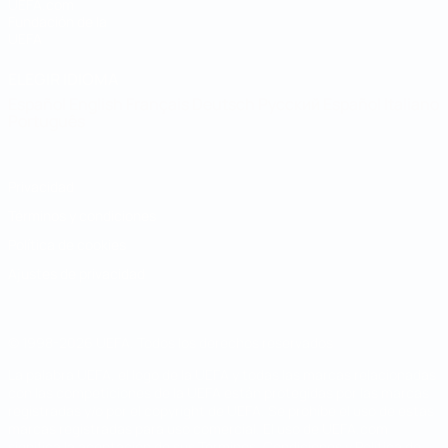
UEFA.com
Fundación de la
UEFA
ELEGIR IDIOMA
Español
English
Français
Deutsch
Русский
Español
Italiano
Português
Privacidad
Términos y condiciones
Política de cookies
Ajustes de privacidad
© 1998-2026 UEFA. Todos los derechos reservados
La palabra UEFA, el logo de la UEFA y todas las marcas relacionadas
con las competiciones de la UEFA están protegidas por las marcas
registradas y/o por el copyright de UEFA. Se prohíbe el uso de estas
marcas registradas para uso comercial. El uso de UEFA.com
significa la aceptación de sus Términos, Condiciones y Política de