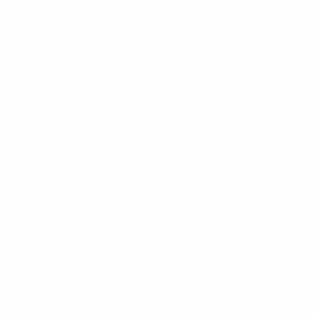
Goles
Goles encajados
2 media por partido
1,34 media por partido
8
0
Tarjetas amarillas
Tarjetas rojas
2,67 media por partido
Ataque
Distribución
Defensa
Portería