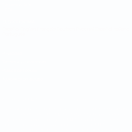
Fundación de la
UEFA
ELEGIR IDIOMA
Español
English
Français
Deutsch
Русский
Español
Italiano
Português
Privacidad
Términos y condiciones
Política de cookies
Ajustes de privacidad
© 1998-2026 UEFA. Todos los derechos reservados
La palabra UEFA, el logo de la UEFA y todas las marcas relacionadas
con las competiciones de la UEFA están protegidas por las marcas
registradas y/o por el copyright de UEFA. Se prohíbe el uso de estas
marcas registradas para uso comercial. El uso de UEFA.com
significa la aceptación de sus Términos, Condiciones y Política de