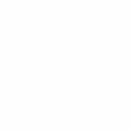
Amonestaciones
* Suspendida hasta nuevo aviso. <a
href='https://es.uefa.com/insideuefa/mediaservices/medi
148df3492859-aef1bad645a5-1000--fifa-uefa-suspenden-
a-los-clubes-y-selecciones-nacionales-rusas/'>Más
información</a>
Mundial de fútbol sala
Partidos
Equipos
Sorteos
Noticias
Grupos
Sobre
Datos
PÁGINAS
WEB DE LA
UEFA
UEFA.com