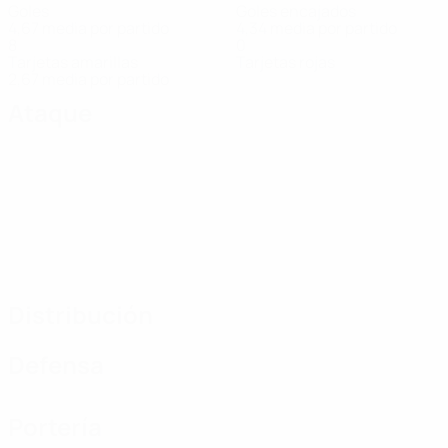
Goles
Goles encajados
4,67 media por partido
4,34 media por partido
8
0
Tarjetas amarillas
Tarjetas rojas
2,67 media por partido
Ataque
Distribución
Defensa
Portería