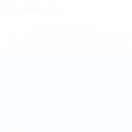
Amonestaciones
* Suspendida hasta nuevo aviso. <a
href='https://es.uefa.com/insideuefa/mediaservices/medi
148df3492859-aef1bad645a5-1000--fifa-uefa-suspenden-
a-los-clubes-y-selecciones-nacionales-rusas/'>Más
información</a>
Mundial de fútbol sala
Partidos
Equipos
Sorteos
Noticias
Grupos
Sobre
Datos
PÁGINAS
WEB DE LA
UEFA
UEFA.com