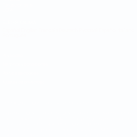
Fundación de la
UEFA
ELEGIR IDIOMA
Español
English
Français
Deutsch
Русский
Español
Italiano
Português
Privacidad
Términos y condiciones
Política de cookies
Ajustes de privacidad
© 1998-2026 UEFA. Todos los derechos reservados
La palabra UEFA, el logo de la UEFA y todas las marcas relacionadas
con las competiciones de la UEFA están protegidas por las marcas
registradas y/o por el copyright de UEFA. Se prohíbe el uso de estas
marcas registradas para uso comercial. El uso de UEFA.com
significa la aceptación de sus Términos, Condiciones y Política de