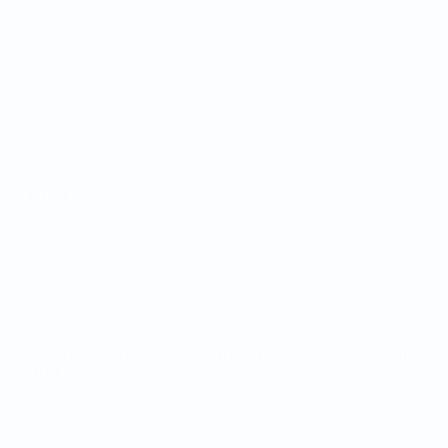
Mundial de fútbol sala
Partidos
Equipos
Sorteos
Noticias
Grupos
Sobre
Datos
PÁGINAS
WEB DE LA
UEFA
UEFA.com
Fundación de la
UEFA
ELEGIR IDIOMA
Español
English
Français
Deutsch
Русский
Español
Italiano
Português
Privacidad