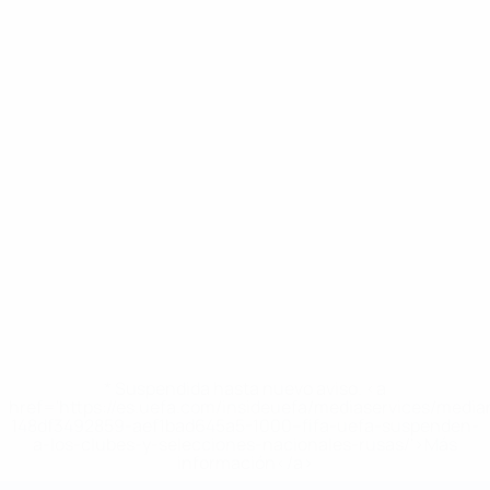
* Suspendida hasta nuevo aviso. <a
href='https://es.uefa.com/insideuefa/mediaservices/medi
148df3492859-aef1bad645a5-1000--fifa-uefa-suspenden-
a-los-clubes-y-selecciones-nacionales-rusas/'>Más
información</a>