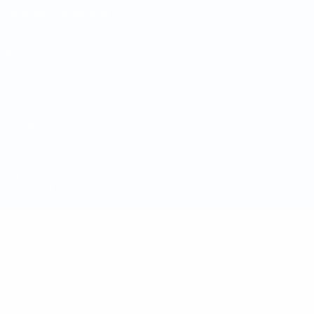
Términos y condiciones
Política de cookies
Ajustes de privacidad
© 1998-2026 UEFA. Todos los derechos reservados
La palabra UEFA, el logo de la UEFA y todas las marcas relacionadas
con las competiciones de la UEFA están protegidas por las marcas
registradas y/o por el copyright de UEFA. Se prohíbe el uso de estas
marcas registradas para uso comercial. El uso de UEFA.com
significa la aceptación de sus Términos, Condiciones y Política de
Privacidad.