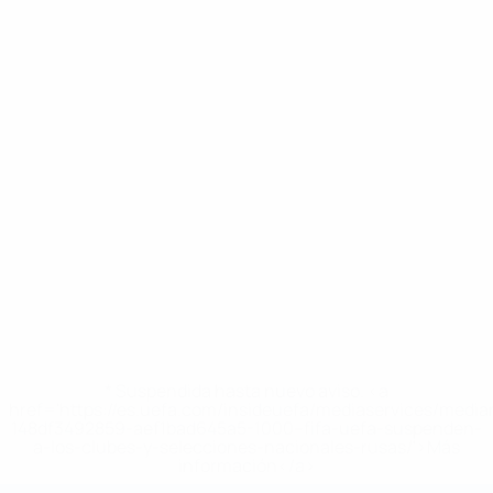
* Suspendida hasta nuevo aviso. <a
href='https://es.uefa.com/insideuefa/mediaservices/medi
148df3492859-aef1bad645a5-1000--fifa-uefa-suspenden-
a-los-clubes-y-selecciones-nacionales-rusas/'>Más
información</a>