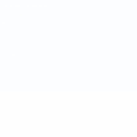
Términos y condiciones
Política de cookies
Ajustes de privacidad
© 1998-2026 UEFA. Todos los derechos reservados
La palabra UEFA, el logo de la UEFA y todas las marcas relacionadas
con las competiciones de la UEFA están protegidas por las marcas
registradas y/o por el copyright de UEFA. Se prohíbe el uso de estas
marcas registradas para uso comercial. El uso de UEFA.com
significa la aceptación de sus Términos, Condiciones y Política de
Privacidad.