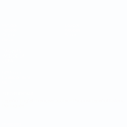
Mundial de fútbol sala
Partidos
Equipos
Sorteos
Noticias
Grupos
Sobre
Datos
PÁGINAS
WEB DE LA
UEFA
UEFA.com
Fundación de la
UEFA
ELEGIR IDIOMA
Español
English
Français
Deutsch
Русский
Español
Italiano
Português
Privacidad