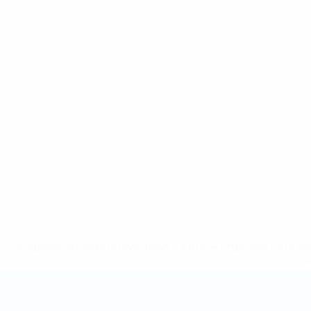
* Suspendida hasta nuevo aviso. <a href='https://es.uef
c
Mundial de fútbol sala