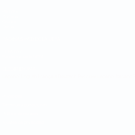
Partidos
Sorteos
Grupos
Datos
PÁGINAS WEB DE LA UEFA
UEFA.com
Fundación de la UEFA
ELEGIR IDIOMA
Español
English
Français
Deutsch
Русский
Español
Italiano
Privacidad
Términos y condiciones
Política de cookies
Ajustes de privacidad