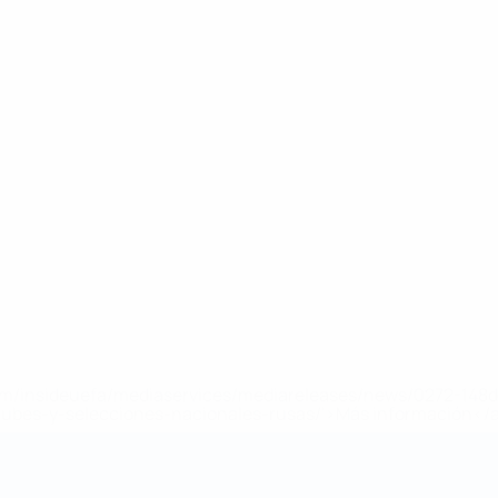
a.com/insideuefa/mediaservices/mediareleases/news/0272-14
lubes-y-selecciones-nacionales-rusas/'>Más información</