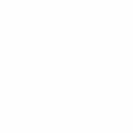
8df3492859-aef1bad645a5-1000--fifa-uefa-suspenden-a-los-
a>