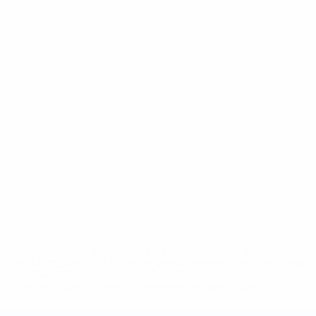
* Suspendida hasta nuevo aviso. <a
href='https://es.uefa.com/insideuefa/mediaservices/medi
148df3492859-aef1bad645a5-1000--fifa-uefa-suspenden-
a-los-clubes-y-selecciones-nacionales-rusas/'>Más
información</a>