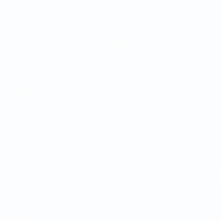
Mundial de fútbol sala
Partidos
Equipos
Sorteos
Noticias
Grupos
Sobre
Datos
PÁGINAS
WEB DE LA
UEFA
UEFA.com
Fundación de la
UEFA
ELEGIR IDIOMA
Español
English
Français
Deutsch
Русский
Español
Italiano
Português
Privacidad