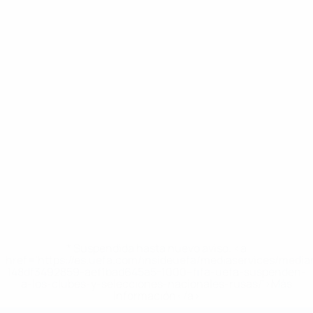
* Suspendida hasta nuevo aviso. <a
href='https://es.uefa.com/insideuefa/mediaservices/medi
148df3492859-aef1bad645a5-1000--fifa-uefa-suspenden-
a-los-clubes-y-selecciones-nacionales-rusas/'>Más
información</a>