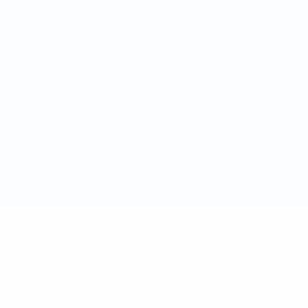
Términos y condiciones
Política de cookies
Ajustes de privacidad
© 1998-2026 UEFA. Todos los derechos reservados
La palabra UEFA, el logo de la UEFA y todas las marcas relacionadas
con las competiciones de la UEFA están protegidas por las marcas
registradas y/o por el copyright de UEFA. Se prohíbe el uso de estas
marcas registradas para uso comercial. El uso de UEFA.com
significa la aceptación de sus Términos, Condiciones y Política de
Privacidad.