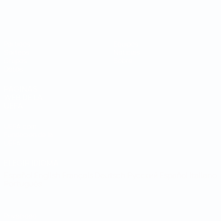
Mundial de fútbol sala
Partidos
Equipos
Sorteos
Noticias
Grupos
Sobre
Datos
PÁGINAS
WEB DE LA
UEFA
UEFA.com
Fundación de la
UEFA
ELEGIR IDIOMA
Español
English
Français
Deutsch
Русский
Español
Italiano
Português
Privacidad