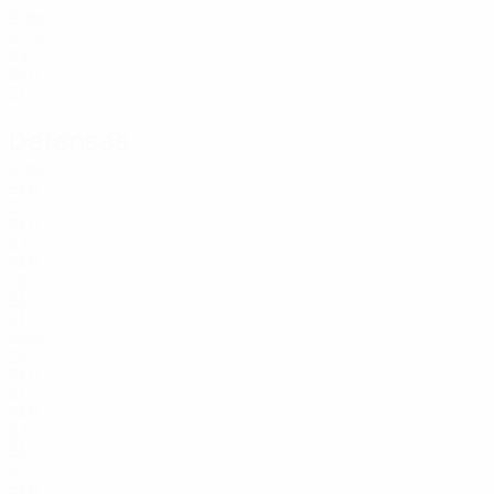
Edad
RUS
23
BLR
21
Defensas
Edad
BLR
27
BLR
27
BLR
19
BLR
21
RUS
24
BLR
21
BLR
27
BLR
27
BLR