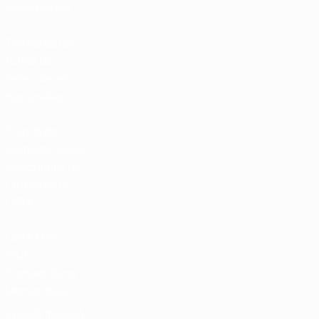
Hospitalidad
Tienda de las
fútbol de
selecciones
nacionales
Tienda de
Competiciones
Masculinas de
Clubes de la
UEFA
UEFA Men's
Club
Competitions
Memorabilia
ELEGIR IDIOMA