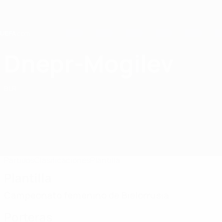
Saltar
al
contenido
principal
Home
Dnepr-Mogilev
WFC Dnepr-Mogilev
BLR
Partidos
Clasificaciones
Plantilla
Plantilla
Campeonato femenino de Bielorrusia
Porteras