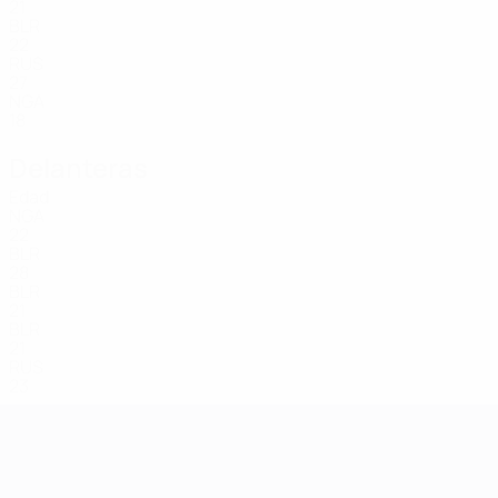
21
BLR
22
RUS
27
NGA
18
Delanteras
Edad
NGA
22
BLR
28
BLR
21
BLR
21
RUS
23