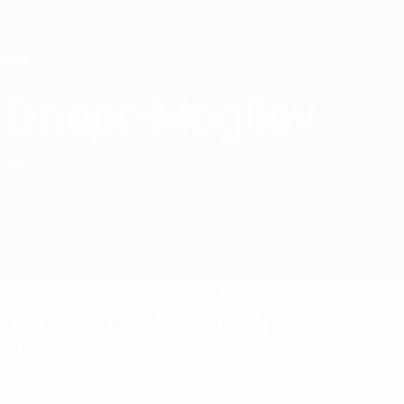
Saltar
al
contenido
principal
Home
Dnepr-Mogilev
WFC Dnepr-Mogilev
BLR
Partidos
Clasificaciones
Plantilla
Campeonato femenino de
Bielorrusia