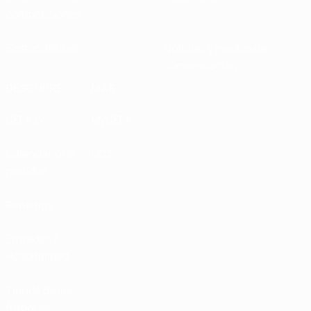
competiciones
Sostenibilidad
Noticias y medios de
comunicación
DESCUBRE
MÁS
UEFA.tv
MyUEFA
Calendario de
UC3
partidos
Rankings
Entradas /
Hospitalidad
Tienda de las
fútbol de