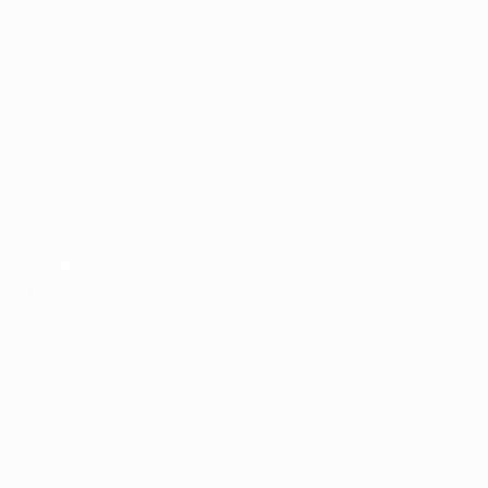
selecciones
nacionales
Tienda de
Competiciones
Masculinas de
Clubes de la
UEFA
UEFA Men's
Club
Competitions
Memorabilia
ELEGIR IDIOMA
Español
English
Français
Deutsch
Русский
Español
Italiano
Português