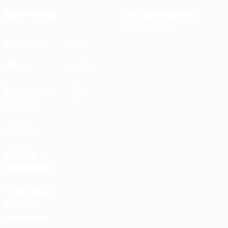
Sostenibilidad
Noticias y medios de
comunicación
DESCUBRE
MÁS
UEFA.tv
MyUEFA
Calendario de
UC3
partidos
Rankings
Entradas /
Hospitalidad
Tienda de las
fútbol de
selecciones