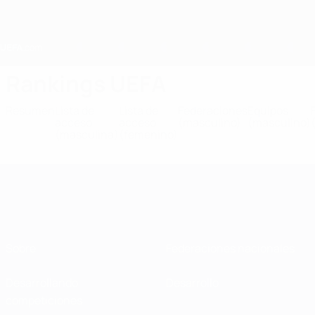
Saltar
al
contenido
principal
Home
Rankings UEFA
Resumen
Lista de
Lista de
Federaciones
Equipos
acceso
acceso
(masculino)
(masculino)
(masculina)
(femenino)
Sobre
Federaciones nacionales
Desarrollando
Desarrollo
competiciones