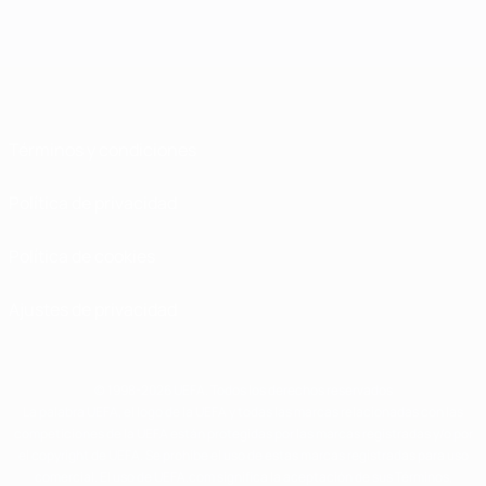
Términos y condiciones
Política de privacidad
Política de cookies
Ajustes de privacidad
© 1998-2026 UEFA. Todos los derechos reservados
La palabra UEFA, el logo de la UEFA y todas las marcas relacionadas con las
competiciones de la UEFA están protegidas por las marcas registradas y/o por
el copyright de UEFA. Se prohíbe el uso de estas marcas registradas para uso
comercial. El uso de UEFA.com significa la aceptación de sus Términos,