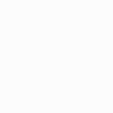
nacionales
Tienda de
Competiciones
Masculinas de
Clubes de la
UEFA
UEFA Men's
Club
Competitions
Memorabilia
ELEGIR IDIOMA
Español
English
Français
Deutsch
Русский
Español
Italiano
Português
SÍGANOS EN