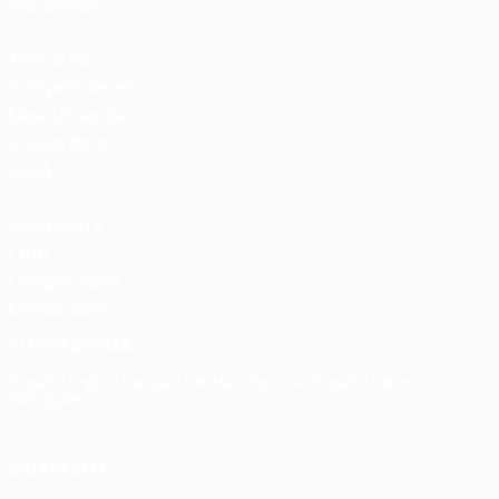
nacionales
Tienda de
Competiciones
Masculinas de
Clubes de la
UEFA
UEFA Men's
Club
Competitions
Memorabilia
ELEGIR IDIOMA
Español
English
Français
Deutsch
Русский
Español
Italiano
Português
SÍGANOS EN