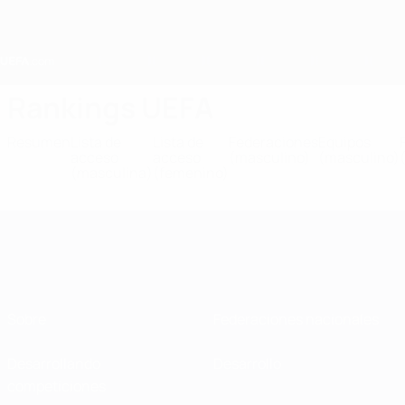
Saltar
al
contenido
principal
Home
Rankings UEFA
Resumen
Lista de
Lista de
Federaciones
Equipos
acceso
acceso
(masculino)
(masculino)
(masculina)
(femenino)
Sobre
Federaciones nacionales
Desarrollando
Desarrollo
competiciones