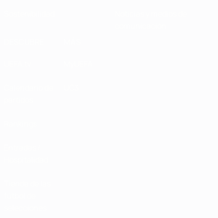
Sostenibilidad
Noticias y medios de
comunicación
DESCUBRE
MÁS
UEFA.tv
MyUEFA
Calendario de
UC3
partidos
Rankings
Entradas /
Hospitalidad
Tienda de las
fútbol de
selecciones