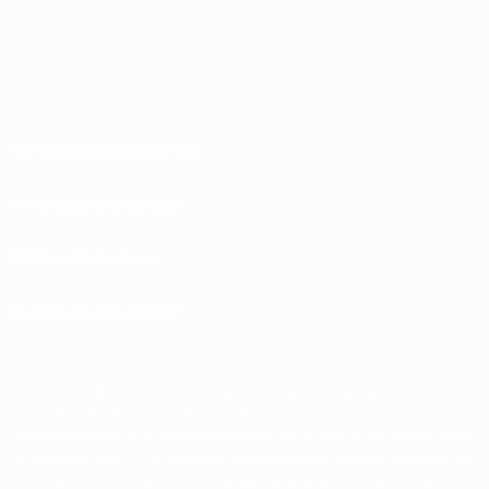
Términos y condiciones
Política de privacidad
Política de cookies
Ajustes de privacidad
© 1998-2026 UEFA. Todos los derechos reservados
La palabra UEFA, el logo de la UEFA y todas las marcas relacionadas con las
competiciones de la UEFA están protegidas por las marcas registradas y/o por
el copyright de UEFA. Se prohíbe el uso de estas marcas registradas para uso
comercial. El uso de UEFA.com significa la aceptación de sus Términos,