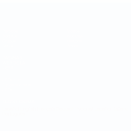
Copa de las Regiones
Partidos
Vídeos
Sorteos
Noticias
Grupos
Historia
Datos
Sobre
PÁGINAS
WEB DE LA
UEFA
UEFA.com
Fundación de la
UEFA
ELEGIR IDIOMA
Español
English
Français
Deutsch
Русский
Español
Italiano
Português