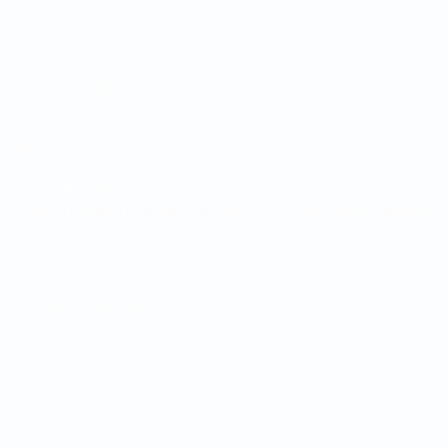
Sorteos
Grupos
Datos
PÁGINAS WEB DE LA UEFA
UEFA.com
Fundación de la UEFA
ELEGIR IDIOMA
Español
English
Français
Deutsch
Русский
Español
Italiano
Privacidad
Términos y condiciones
Política de cookies
Ajustes de privacidad
© 1998-2026 UEFA. Todos los derechos reservados