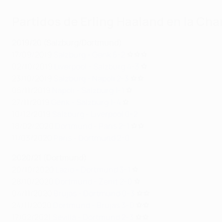
Partidos de Erling Haaland en la C
2019/20 (Salzburg/Dortmund)
17/09/2019
Salzburg - Genk 6-2
⚽⚽⚽
02/10/2019
Liverpool - Salzburg 4-3
⚽
23/10/2019
Salzburg - Napoli 2-3
⚽⚽
05/11/2019
Napoli - Salzburg 1-1
⚽
27/11/2019
Genk - Salzburg 1-4
⚽
10/12/2019
Salzburg - Liverpool 0-2
18/02/2020
Dortmund - Paris 2-1
⚽⚽
11/03/2020
Paris - Dortmund 2-0
2020/21 (Dortmund)
20/10/2020
Lazio - Dortmund 3-1
⚽
28/10/2020
Dortmund - Zenit 2-0
⚽
04/11/2020
Brujas - Dortmund 0-3
⚽⚽
24/11/2020
Dortmund - Brujas 3-0
⚽⚽
17/02/2021
Sevilla - Dortmund 2-3
⚽⚽