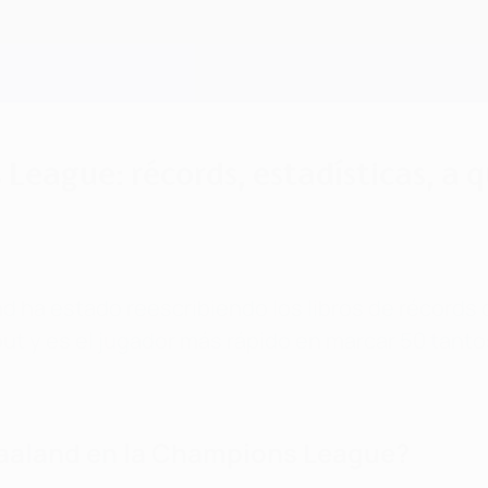
 League: récords, estadísticas, a
nd ha estado reescribiendo los libros de récords
ebut y es el jugador más rápido en marcar 50 tant
Haaland en la Champions League?