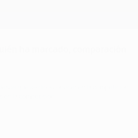
Consíguela
 quién ha marcado, comparación
 desde que se dio a conocer en la competición
os en la competición.