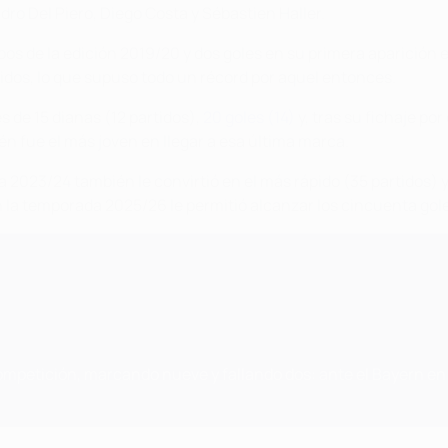
ro Del Piero, Diego Costa y Sébastien Haller.
os de la edición 2019/20 y dos goles en su primera aparición 
rtidos, lo que supuso todo un récord por aquel entonces.
 de 15 dianas (12 partidos),
20 goles (14)
y, tras su fichaje po
ién fue el más joven en llegar a esa última marca.
la 2023/24 también le convirtió en el más rápido (35 partidos) 
en la temporada 2025/26 le permitió alcanzar los cincuenta gole
mpetición, marcando nueve y fallando dos: ante el Bayern en la