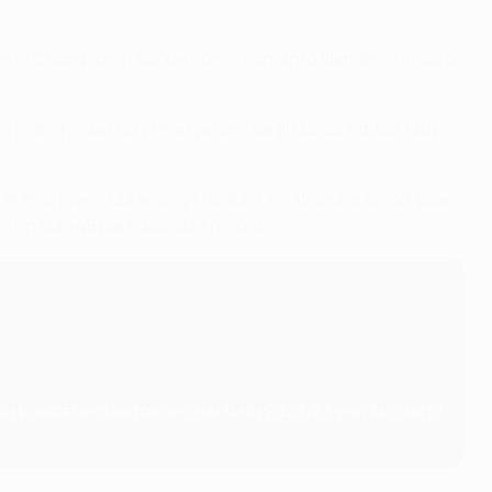
en la Champions League con el conjunto alemán le llevaron
r el Manchester City en el verano de 2022, 25 tantos (20),
y el más joven (23 años y 130 días) en alcanzar los 40 goles
s en solo 49 partidos, otro récord.
 vuelta de cuartos de final de la 2022/23 y en la cuarta