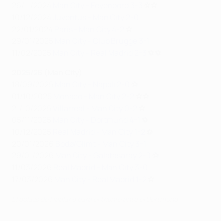
26/11/2024
Man City - Feyenoord 3-3
⚽⚽
10/12/2024
Juventus - Man City 2-0
22/01/2024
Paris - Man City 4-2
⚽
29/01/2025
Man City - Club Brugge 3-1
11/02/2025
Man City - Real Madrid 2-3
⚽⚽
2025/26 (Man City)
18/09/2025
Man City - Napoli 2-0
⚽
01/10/2025
Monaco - Man City 2-2
⚽⚽
21/10/2025
Villarreal - Man City 0-2
⚽
05/11/2025
Man City - Dortmund 4-1
⚽
10/12/2025
Real Madrid - Man City 1-2
⚽
20/01/2026
Bodø/Glimt - Man City 3-1
29/01/2026
Man City - Galatasaray 2-0
⚽
11/03/2026
Real Madrid - Man City 3-0
17/03/2026
Man City - Real Madrid 1-2
⚽
El golazo de Haaland para el triunfo ante el Dortmund