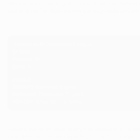
Haaland ha marcado 57 goles en sólo 58 partidos de la UE
está en el Top Ten de la lista de
máximos goleadores histór
Haaland en la Champions League
En total
Partidos
: 58
Goles
: 57
Por club
Salzburg
: 6 partidos, 8 goles
Dortmund
: 13 partidos, 15 goles
Man City
: 39 partidos, 34 goles
Haaland, nacido en Leeds, irrumpió en escena en el Salzbu
de su debu
t, en una
victoria por 6-2 contra el Genk
. Marcó