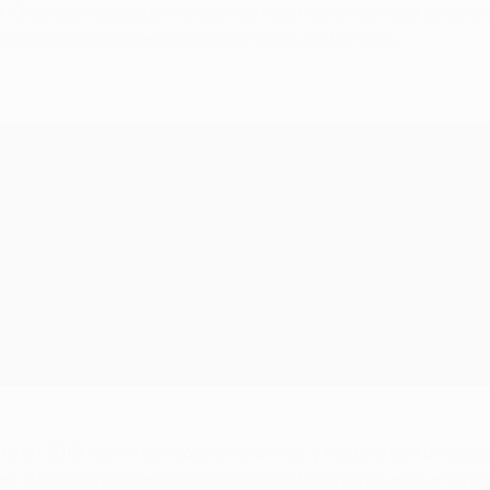
FA Champions League, rompiendo muchos de los récords de la c
icos
de la Champions League de todos los tiempos.
rg en 2019, convirtiéndose en el
primer y hasta ahora único ju
 en sus cinco primeros partidos en la Champions League (una ci