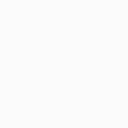
¿A quién ha marcado Erling Haaland
Haaland se ha enfrentado a 26 equipos diferentes en la Ch
además del Inter, el Crvena Zvezda, el Sporting CP, Juvent
Sevilla le ha marcado seis en tres partidos.
Rivales
Ajax
Bayern
Beşiktaş
Bodø/Glimt
Club Brugge