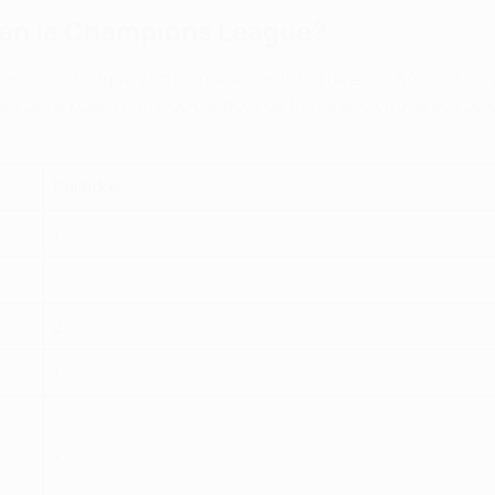
 en la Champions League?
ampions League y ha marcado contra 19 de ellos. Sólo el Ajax
us y Leverkusen han sido capaces de frenarle. Ocho de sus gole
Partidos
1
2
2
1
3