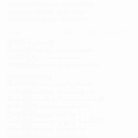
09/03/2021
Dortmund - Sevilla 2-2
⚽⚽
06/04/2021
Man City - Dortmund 2-1
14/04/2021
Dortmund - Man City 1-2
Haaland se convierte en el jugador más rápido en marcar 35 goles
2021/22 (Dortmund)
15/09/2021
Beşiktaş - Dortmund 1-2
⚽
19/10/2021
Ajax - Dortmund 4-0
07/12/2021
Dortmund - Beşiktaş 5-0
⚽⚽
2022/23 (Man City)
06/09/2022
Sevilla - Man City 0-4
⚽⚽
14/09/2022
Man City - Dortmund 2-1
⚽
05/10/2022
Man City - Copenhague 5-0
⚽⚽
25/10/2022
Dortmund - Man City 0-0
22/02/2023
Leipzig - Man City 1-1
14/03/2023
Man City - Leipzig 7-0
⚽⚽⚽⚽⚽
11/04/2023
Man City - Bayern 3-0
⚽
19/04/2023
Bayern - Man City 1-1
⚽