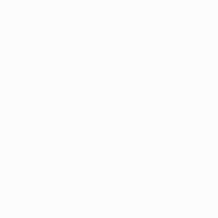
ty - Copenhague 3-1
⚽
n penaltis)