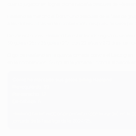
cuarto jugador en lograr dicha hazaña después de Alessand
Haaland se marchó al Dortmund después de la fase de grup
a las dobles cifras en la competición, después de siete pa
Desde entonces, Haaland ha establecido registros similares
30 goles (25) y 35 goles (27); con 22 años y 272 días, tamb
El gol de Haaland en la quinta jornada contra el Leipzig en 
en la competición. Su gol en la jornada 1 contra el Napoli 
Cómo ha marcado sus goles Erling Haaland
Pie izquierdo
: 39
Pie derecho
: 12
De cabeza
: 6
Haaland ha lanzado once penaltis (con la zurda) en la co
jornada de la fase liga de la 2024/25.