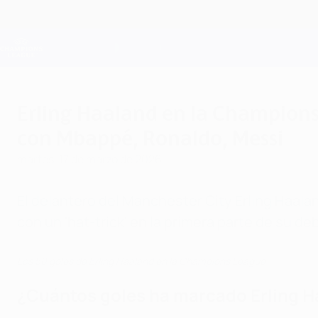
Saltar
al
contenido
Champions League oficial
principal
Resultados en directo y Fantasy
UEFA Champions League
Erling Haaland en la Champions
con Mbappé, Ronaldo, Messi
martes, 17 de marzo de 2026
El delantero del Manchester City Erling Haala
con un 'hat-trick' en la primera parte de su d
Los 50 goles de Erling Haaland en la Champions League
¿Cuántos goles ha marcado Erling 