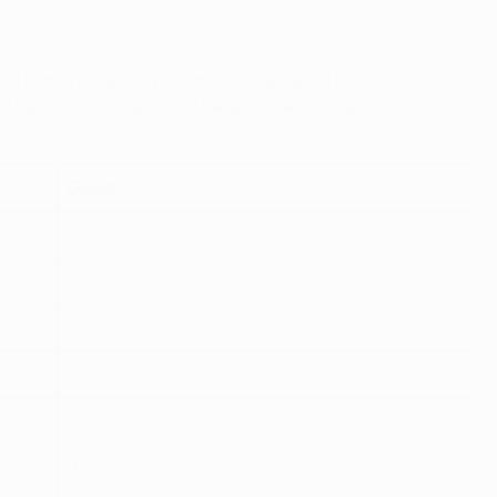
 y el Manchester City (cuando estaba en el Dortmund),
s han sido contra rivales belgas, mientras que solo al
Goles
0
2
3
0
4