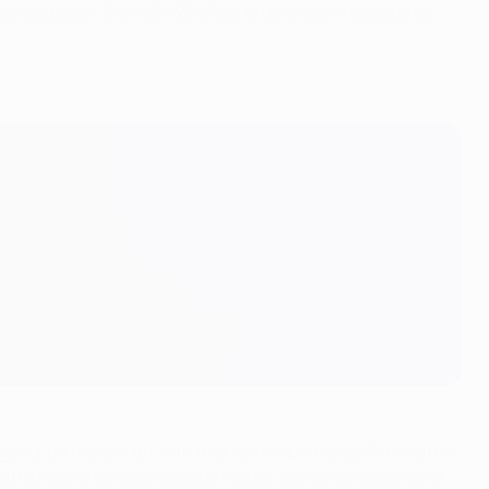
ompetición. Con sólo 25 años, el delantero noruego ya
gador en marcar un 'hat-trick' en los primeros 45 minutos
fra récord de ocho goles en total), convirtiéndose en el