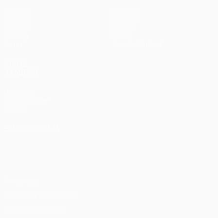
Partidos
Equipos
UEFA.tv
Noticias
Sorteos
Historia
Gaming
Sobre
Datos
Tienda (clubes)
VISITE
TAMBIÉN
UEFA.com
Fundación de
la UEFA
ELEGIR IDIOMA
Español
English
Français
Deutsch
Русский
Español
Italiano
Português
Privacidad
Términos y condiciones
Política de cookies