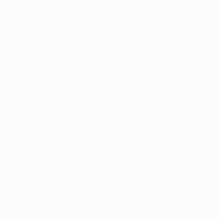
VEN
25
-
-
Šarkauskas
12
LTU
26
5
12
Čekavičius
95
LTU
18
-
-
Defensas
Edad
PAR
G
Lupano
4
BEL
25
5
-
Turda
5
ROU
29
2
-
Upstas
13
LTU
31
1
-
Šetkus
14
LTU
20
-
-
Bosančić
15
CRO
30
5
-
Franke
21
GER
27
5
-
Mamatsashvili
23
GEO
23
4
-
Matyžonok *
44
LTU
20
-
-