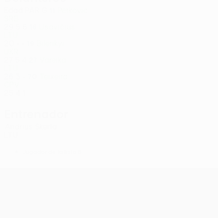
Edad
PAR
G
Petković
11
SRB
29
5
6
Usavičius
16
LTU
20
-
-
Bilenkyi
19
UKR
27
5
4
Vareika
27
LTU
26
3
-
Teixeira
70
CPV
25
4
1
Entrenador
Andrius Skerla
LTU
*
Jugador de la lista B
UEFA Conference League