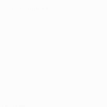
Centrocampistas
Edad
PAR
G
Capan
6
CRO
22
5
1
Mihajlović
7
SRB
30
4
2
Antal
8
ROU
37
1
-
Jarusevičius
9
LTU
23
2
-
Golubickas
10
LTU
26
5
-
Šešplaukis
18
LTU
28
5
-
Lytvynenko
20
UKR
25
5
-
Verbickas
22
LTU
33
2
-
Bička
29
LTU
21
-
-
Kendysh
77
BLR
36
5
-
Delanteros