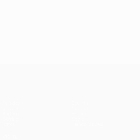
UEFA Conference League
Partidos
Equipos
UEFA.tv
Noticias
Sorteos
Historia
Gaming
Sobre
Datos
Tienda (clubes)
VISITE