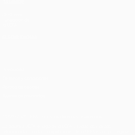
TAMBIÉN
UEFA.com
Fundación de
la UEFA
ELEGIR IDIOMA
Español
English
Français
Deutsch
Русский
Español
Italiano
Português
Privacidad
Términos y condiciones
Política de cookies
Ajustes de privacidad
© 1998-2026 UEFA. Todos los derechos reservados
La palabra UEFA, el logo de la UEFA y todas las marcas
relacionadas con las competiciones de la UEFA están protegidas