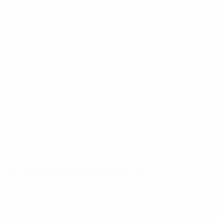
La competición en números
Estadísticas
Máximos
Más
clave
goleadores
partidos