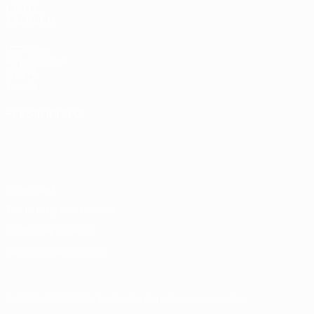
VISITE
TAMBIÉN
UEFA.com
Fundación de
la UEFA
Tienda
ELEGIR IDIOMA
Español
English
Français
Deutsch
Русский
Español
Italiano
Português
Privacidad
Términos y condiciones
Política de cookies
Ajustes de privacidad
© 1998-2026 UEFA. Todos los derechos reservados