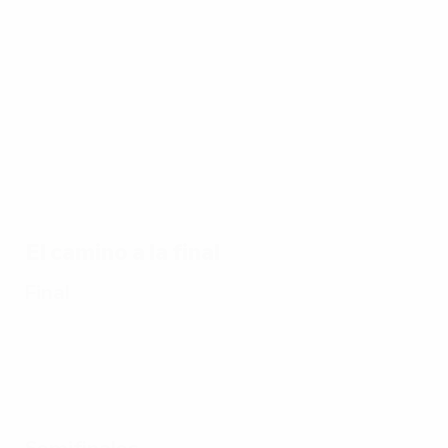
19/06/2020
08/06/2020
EURO 1984:
El gol de Platini
Golazo de
en el duelo
Elkjaer con
inaugura de
Dinamarca
1984
El camino a la final
Final