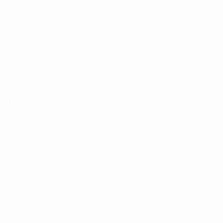
Vídeos
Sobre
Noticias
Tienda
Historia
VISITE
TAMBIÉN
UEFA.com
Fundación de
la UEFA
Tienda
ELEGIR IDIOMA
Español
English
Français
Deutsch
Русский
Español
Italiano
Português
Privacidad
Términos y condiciones
Política de cookies