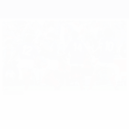
En portada
EURO 1984: todo lo que necesitas saber
Lo mejor de la EURO
00:19
00:23